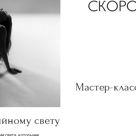
Мастер-клас
ийному свету
ми света, которыми